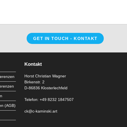
Opens
GET IN TOUCH - KONTAKT
in
a
new
tab
Kontakt
Horst Christian Wagner
ferenzen
Birkenstr. 2
ferenzen
D-86836 Klosterlechfeld
en
Telefon: +49 8232 1847507
en (AGB)
ck@c-kaminski.art