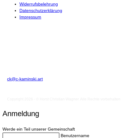
Widerrufsbelehrung
Datenschutzerklärung
Impressum
Kontakt
Horst Christian Wagner
Birkenstr. 2
D-86836 Klosterlechfeld
Telefon: +49 8232 1847507
ck@c-kaminski.art
Copyright 2026 - © Horst Christian Wagner. Alle Rechte vorbehalten
Anmeldung
Werde ein Teil unserer Gemeinschaft
Benutzername