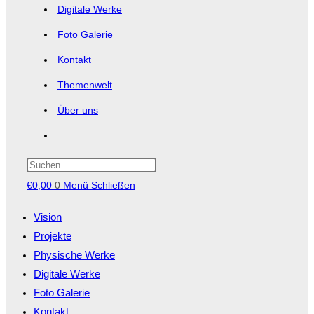
Digitale Werke
Foto Galerie
Kontakt
Themenwelt
Über uns
Website-
Suche
Press
Escape
€
0,00
0
umschalten
Menü
Schließen
to
close
Vision
the
Projekte
search
panel.
Physische Werke
Digitale Werke
Foto Galerie
Kontakt