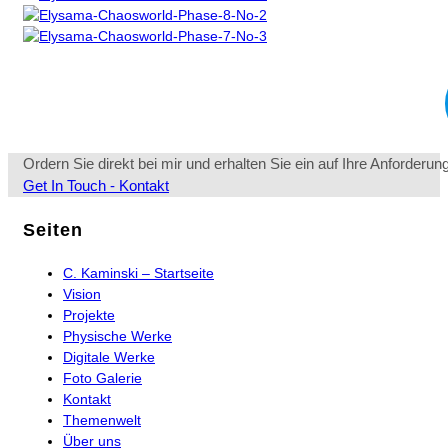
Ordern Sie direkt bei mir und erhalten Sie ein auf Ihre Anforderu
Opens
Get In Touch - Kontakt
in
a
Seiten
new
tab
C. Kaminski – Startseite
Vision
Projekte
Physische Werke
Digitale Werke
Foto Galerie
Kontakt
Themenwelt
Über uns