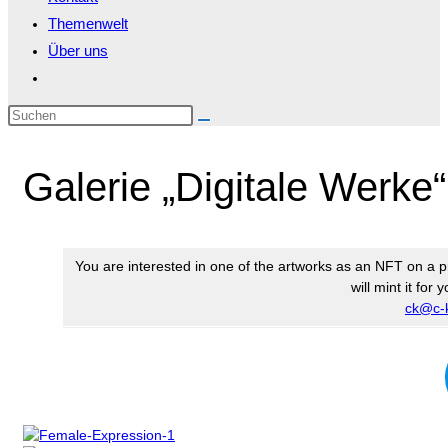
Themenwelt
Über uns
Website-
Suche
Diese
umschalten
Website
durchsuchen
Galerie „Digitale Werke
You are interested in one of the artworks as an NFT on a p
will mint it for
ck@c-k