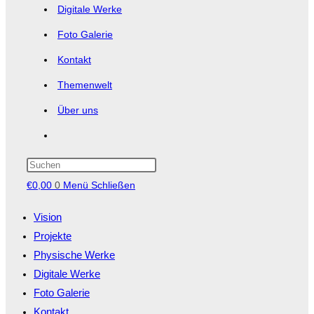
Digitale Werke
Foto Galerie
Kontakt
Themenwelt
Über uns
Website-
Suche
Press
Escape
€
0,00
0
umschalten
Menü
Schließen
to
close
Vision
the
Projekte
search
panel.
Physische Werke
Digitale Werke
Foto Galerie
Kontakt