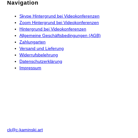
Navigation
Skype Hintergrund bei Videokonferenzen
Zoom Hintergrund bei Videokonferenzen
Hintergrund bei Videokonferenzen
Allgemeine Geschäftsbedingungen (AGB)
Zahlungarten
Versand und Lieferung
Widerrufsbelehrung
Datenschutzerklärung
Impressum
Kontakt
Horst Christian Wagner
Birkenstr. 2
D-86836 Klosterlechfeld
Telefon: +49 8232 1847507
ck@c-kaminski.art