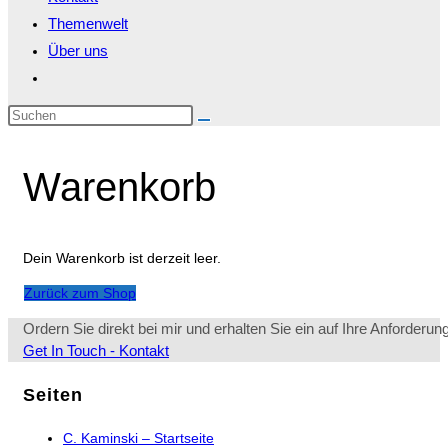
Themenwelt
Über uns
Website-
Suche
Diese
umschalten
Website
durchsuchen
Warenkorb
Dein Warenkorb ist derzeit leer.
Zurück zum Shop
Ordern Sie direkt bei mir und erhalten Sie ein auf Ihre Anforderu
Opens
Get In Touch - Kontakt
in
a
Seiten
new
tab
C. Kaminski – Startseite