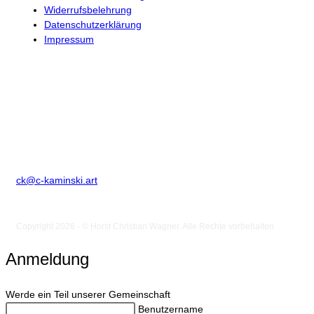
Widerrufsbelehrung
Datenschutzerklärung
Impressum
Kontakt
Horst Christian Wagner
Birkenstr. 2
D-86836 Klosterlechfeld
Telefon: +49 8232 1847507
ck@c-kaminski.art
Copyright 2026 - © Horst Christian Wagner. Alle Rechte vorbehalten
Anmeldung
Werde ein Teil unserer Gemeinschaft
Benutzername