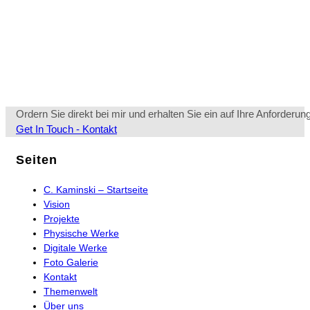
Ordern Sie direkt bei mir und erhalten Sie ein auf Ihre Anforderu
Opens
Get In Touch - Kontakt
in
a
Seiten
new
tab
C. Kaminski – Startseite
Vision
Projekte
Physische Werke
Digitale Werke
Foto Galerie
Kontakt
Themenwelt
Über uns