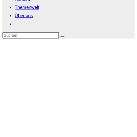
Themenwelt
Über uns
Website-
Suche
Diese
umschalten
Website
durchsuchen