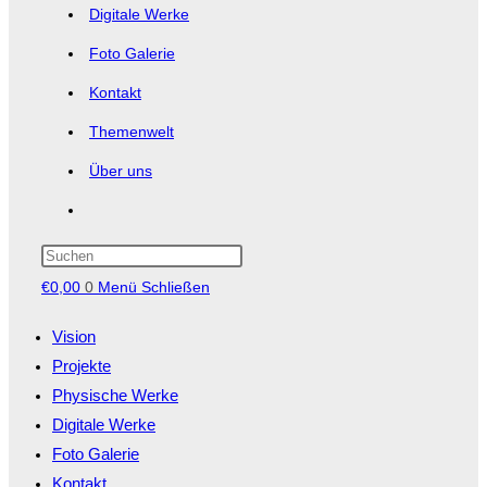
Digitale Werke
Foto Galerie
Kontakt
Themenwelt
Über uns
Website-
Suche
Press
Escape
€
0,00
0
umschalten
Menü
Schließen
to
close
Vision
the
Projekte
search
panel.
Physische Werke
Digitale Werke
Foto Galerie
Kontakt