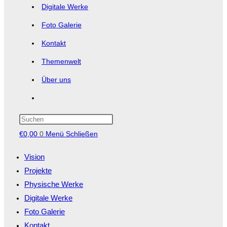
Digitale Werke
Foto Galerie
Kontakt
Themenwelt
Über uns
Website-
Suche
Press
Escape
€
0,00
0
umschalten
Menü
Schließen
to
close
Vision
the
Projekte
search
panel.
Physische Werke
Digitale Werke
Foto Galerie
Kontakt