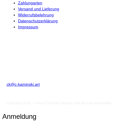
Zahlungarten
Versand und Lieferung
Widerrufsbelehrung
Datenschutzerklärung
Impressum
Kontakt
Horst Christian Wagner
Birkenstr. 2
D-86836 Klosterlechfeld
Telefon: +49 8232 1847507
ck@c-kaminski.art
Copyright 2026 - © Horst Christian Wagner. Alle Rechte vorbehalten
Anmeldung