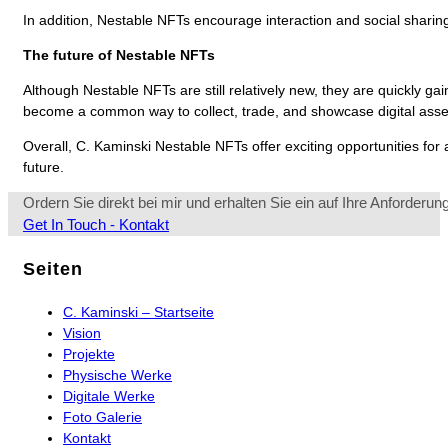
In addition, Nestable NFTs encourage interaction and social sharin
The future of Nestable NFTs
Although Nestable NFTs are still relatively new, they are quickly g
become a common way to collect, trade, and showcase digital asse
Overall, C. Kaminski Nestable NFTs offer exciting opportunities for a
future.
Ordern Sie direkt bei mir und erhalten Sie ein auf Ihre Anforderu
Opens
Get In Touch - Kontakt
in
a
Seiten
new
tab
C. Kaminski – Startseite
Vision
Projekte
Physische Werke
Digitale Werke
Foto Galerie
Kontakt