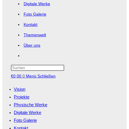
Digitale Werke
Foto Galerie
Kontakt
Themenwelt
Über uns
Website-
Suche
Press
Escape
€
0,00
0
umschalten
Menü
Schließen
to
close
Vision
the
Projekte
search
panel.
Physische Werke
Digitale Werke
Foto Galerie
Kontakt