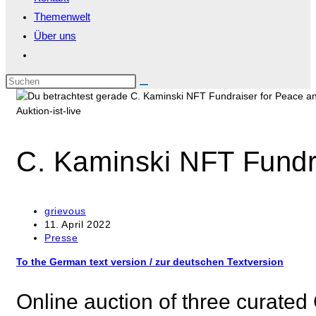
Themenwelt
Über uns
Website-
Suche
Diese
umschalten
Website
durchsuchen
Auktion-ist-live
C. Kaminski NFT Fundr
Beitrags-
grievous
Autor:
Beitrag
11. April 2022
veröffentlicht:
Beitrags-
Presse
Kategorie:
To the German text version / zur deutschen Textversion
Online auction of three curated