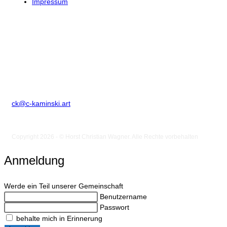
Impressum
Kontakt
Horst Christian Wagner
Birkenstr. 2
D-86836 Klosterlechfeld
Telefon: +49 8232 1847507
ck@c-kaminski.art
Copyright 2026 - © Horst Christian Wagner. Alle Rechte vorbehalten
Anmeldung
Werde ein Teil unserer Gemeinschaft
Benutzername
Passwort
behalte mich in Erinnerung