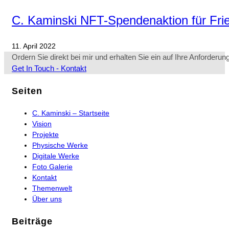
C. Kaminski NFT-Spendenaktion für Frie
11. April 2022
Ordern Sie direkt bei mir und erhalten Sie ein auf Ihre Anforderu
Opens
Get In Touch - Kontakt
in
a
Seiten
new
tab
C. Kaminski – Startseite
Vision
Projekte
Physische Werke
Digitale Werke
Foto Galerie
Kontakt
Themenwelt
Über uns
Beiträge