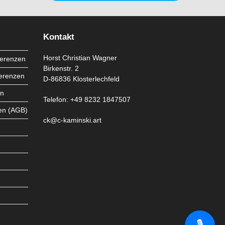
a
new
tab
Kontakt
Horst Christian Wagner
ferenzen
Birkenstr. 2
ferenzen
D-86836 Klosterlechfeld
en
Telefon: +49 8232 1847507
en (AGB)
ck@c-kaminski.art