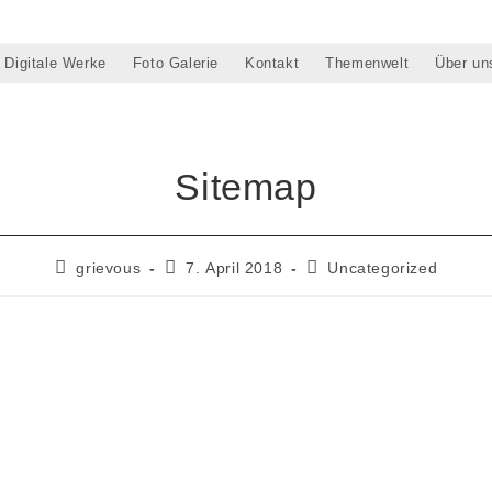
Digitale Werke
Foto Galerie
Kontakt
Themenwelt
Über un
Sitemap
Beitrags-
Beitrag
Beitrags-
grievous
7. April 2018
Uncategorized
Autor:
veröffentlicht:
Kategorie: