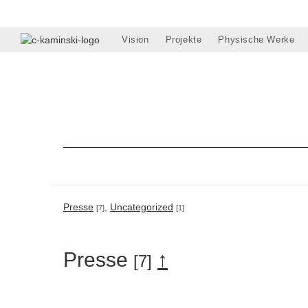
Zum
Inhalt
springen
Vision
Projekte
Physische Werke
Presse
,
Uncategorized
[7]
[1]
Presse
↑
[7]